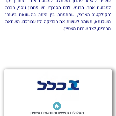
עשויה להציע פתרון משתלם למבוטח אחד ופתרון יקר
למבוטח אחר. מרגיש לכם מסובך? יש פתרון נוסף, חברת
'הקולקטיב הארצי', שמתמחה, בין היתר, בהשוואת ביטוחי
משכנתא, תשמח לעשות את הבדיקה הזו עבורכם. השוואת
מחירים, לצד שירות מצטיין.
מסלולים גמישים ומותאמים אישית