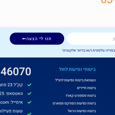
תנו לי הצעה
ייה טלפונית ו/או בדיוור אלקטרוני
046070
ביטוחי נסיעות לחול
השוואת ביטוח נסיעות לחו״ל
קק"ל 23 פתח תקוה ת.ד 8002 מיקוד 49180
ביטוח תיירים
וואטסאפ: 053-7703125
ביטוח פספורט קארד
אימייל: collectiveartzi@gmail.com
ביטוח נסיעות הפניקס סמארט
שעות פעילות: א׳-ה
ביטוח נסיעות הראל