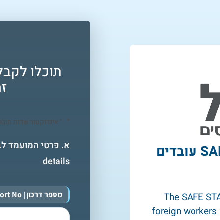
תוכלו לקבל
זר
"
" אינדוקטור שדות חובה
*
הצעה לביטוח רפואי + SAFE STAY עובדים
details
מספר דרכון | Passport No.
The SAFE STAY
foreign workers r