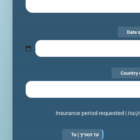
*
*
Insurance pe
עד תאריך | To
*