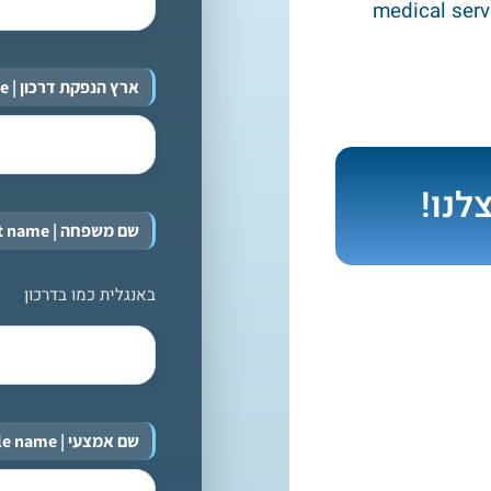
medical servi
ארץ הנפקת דרכון | Country of Passport issuance
לנו!
שם משפחה | Last name
באנגלית כמו בדרכון
שם אמצעי | Middle name