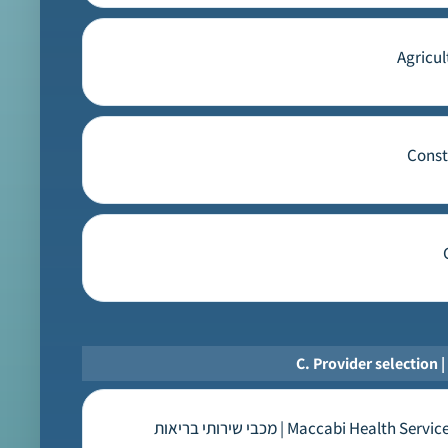
C. 
*