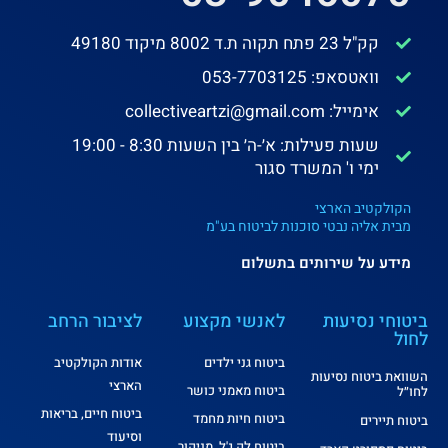
קק"ל 23 פתח תקוה ת.ד 8002 מיקוד 49180
וואטסאפ: 053-7703125
אימייל: collectiveartzi@gmail.com
שעות פעילות: א׳-ה׳ בין השעות 8:30 - 19:00
ימי ו' המשרד סגור
הקולקטיב הארצי
מבית אליה נבטי סוכנות לביטוח בע"מ
מידע על שירותים בתשלום
ביטוחי נסיעות
לאנשי מקצוע
לציבור הרחב
לחול
ביטוח גני ילדים
אודות הקולקטיב
השוואת ביטוח נסיעות
הארצי
ביטוח מאמני כושר
לחו״ל
ביטוח חיים, בריאות
ביטוח חיות מחמד
ביטוח תיירים
וסיעוד
ביטוח לק ג'ל, מניקור